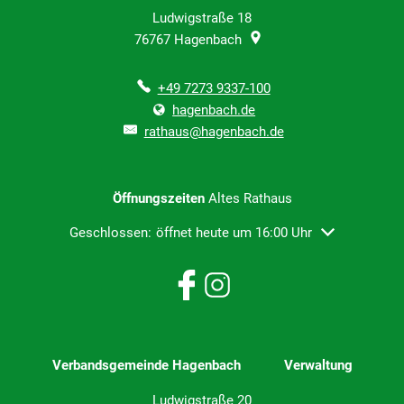
Ludwigstraße 18
76767
Hagenbach
+49 7273 9337-100
hagenbach.de
rathaus@hagenbach.de
Öffnungszeiten
Altes Rathaus
Klicken, um weitere Öffnungs- oder Schließzeiten ausz
Geschlossen:
öffnet heute um 16:00 Uhr
Verbandsgemeinde Hagenbach Verwaltung
Ludwigstraße 20