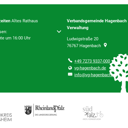
eiten
Altes Rathaus
Verbandsgemeinde Hage
Verwaltung
um weitere Öffnungs- oder Schließzeiten auszublenden
sen:
ute um 16:00 Uhr
Ludwigstraße 20
76767
Hagenbach
+49 7273 9337-000
vg-hagenbach.de
info@vg-hagenbach.de