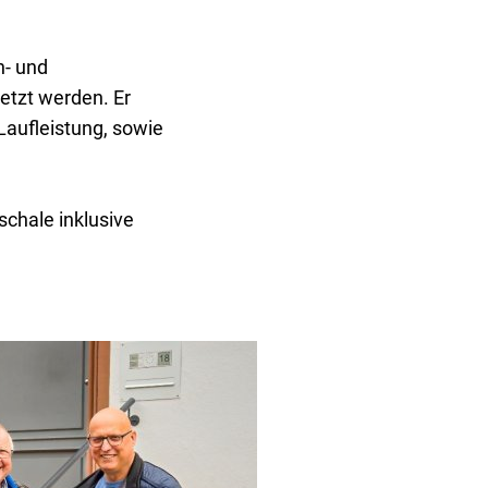
e & Auslastung
n- und
etzt werden. Er
Laufleistung, sowie
chale inklusive