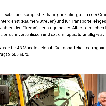
auhof
Feuerwehr
Grillhütte
Anfrag
chadensmelder
Soziale Einrichtungen
, flexibel und kompakt. Er kann ganzjährig, u.a. in der Grü
nterdienst (Räumen/Streuen) und für Transporte, einges
mtsblatt
Carsharing
 Jahren den "Tremo", der aufgrund des Alters, der hohen 
ion sehr verschlissen und extrem reparaturanällig war.
lter-Böhringer-Stiftung
urde für 48 Monate geleast. Die monatliche Leasingpaus
ägt 2.600 Euro.