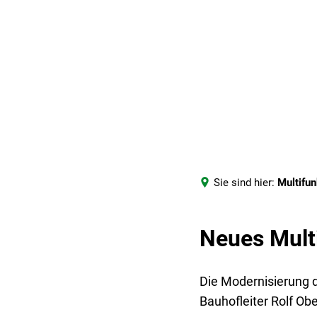
Stadt Hagenbach
Ra
Grußwort
A
Geschichte
Ö
Sie sind hier:
Multifu
Aktuelles
Po
Neues Mult
Partnergemeinde
S
Die Modernisierung d
R
Bauhofleiter Rolf Ob