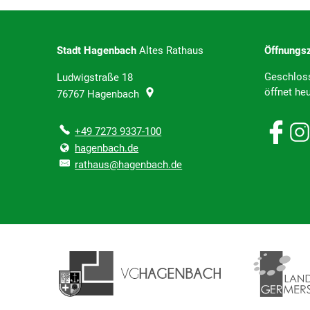
Stadt Hagenbach
Altes Rathaus
Öffnungsz
Klicken, 
Geschlos
Ludwigstraße 18
öffnet he
76767
Hagenbach
+49 7273 9337-100
hagenbach.de
rathaus@hagenbach.de