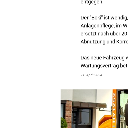
entgegen.
B
S
Der "Boki" ist wendig
Anlagenpflege, im Wi
A
ersetzt nach über 20
Abnutzung und Korros
Wa
Das neue Fahrzeug w
Wartungsvertrag betr
21. April 2024