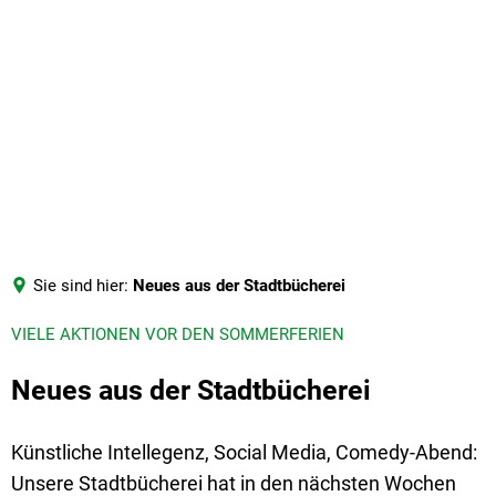
Stadt Hagenbach
Rathaus & Service
Grußwort
Leben & Wohnen
Ansprechpartner
Kultur & Freizeit
Kindertagesstätten
Wirtschaft & Umwelt
Geschichte
Märkte und Feste
Öffnungszeiten Rathaus
Gastronomie
Grundschule
Berichte 
Aktuelles
Vereine
Politik in Hagenbach
Stadtr
Gewerbeverzeichnis
Jugendzentrum
Partnergemeinde
Veranstaltungskalender
Sie sind hier:
Neues aus der Stadtbücherei
Stellenangebote
Bürge
Aktionen Umwelt-, Klima-, und Art
Senioren
VIELE AKTIONEN VOR DEN SOMMERFERIEN
Wanderwege & Naherholung
Räume mieten
Kultu
Abfallkalender & mehr
Stadtbücherei
Neues aus der Stadtbücherei
Spielplätze
Bauhof
Grillhü
Feuerwehr
Künstliche Intellegenz, Social Media, Comedy-Abend:
Schadensmelder
Unsere Stadtbücherei hat in den nächsten Wochen
Soziale Einrichtungen