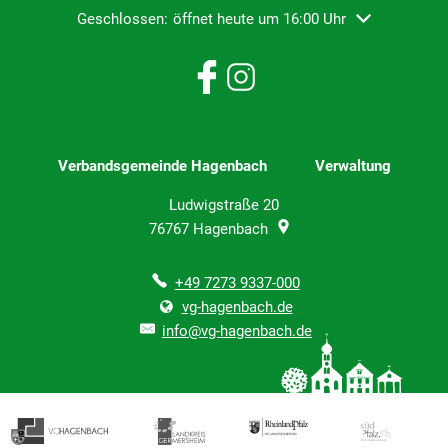
Klicken, um weitere Öffnungs- oder Schließzeiten ausz
Geschlossen:
öffnet heute um 16:00 Uhr
Verbandsgemeinde Hagenbach Verwaltung
Ludwigstraße 20
76767
Hagenbach
+49 7273 9337-000
vg-hagenbach.de
info@vg-hagenbach.de